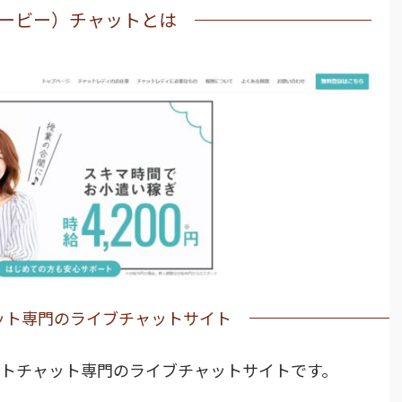
ビービー）チャットとは
ット専門のライブチャットサイト
ットチャット専門のライブチャットサイトです。