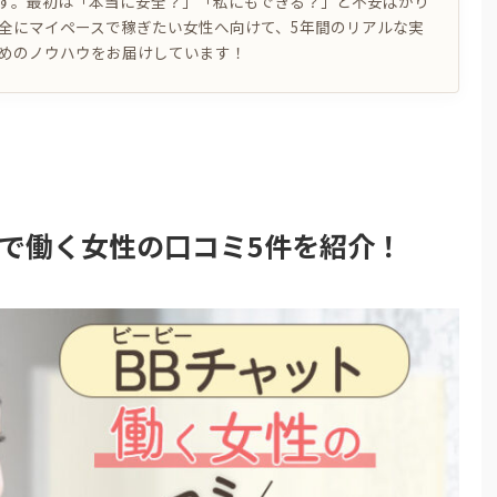
す。最初は「本当に安全？」「私にもできる？」と不安ばかり
全にマイペースで稼ぎたい女性へ向けて、5年間のリアルな実
めのノウハウをお届けしています！
トで働く女性の口コミ5件を紹介！