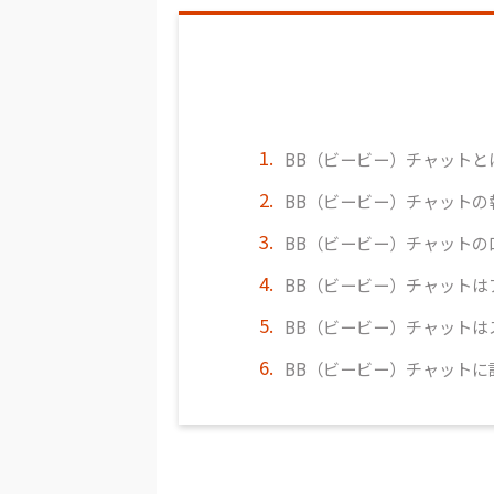
BB（ビービー）チャットと
BB（ビービー）チャットの
BB（ビービー）チャットの
BB（ビービー）チャットは
BB（ビービー）チャットは
BB（ビービー）チャットに