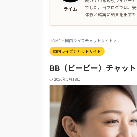
続けている現役ライバーで
でした。当ブログでは、安
ライム
体験と確実に結果を出すた
HOME
>
国内ライブチャットサイト
>
国内ライブチャットサイト
BB（ビービー）チャッ
2026年5月18日