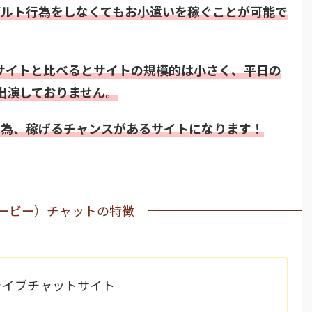
ダルト行為をしなくてもお小遣いを稼
ぐ
ことが可能で
トサイトと比べるとサイトの規模的は小さく、平日の
か出演しておりません。
い為、稼げるチャンスがあるサイトになります！
ビービー）チャットの特徴
ライブチャットサイト