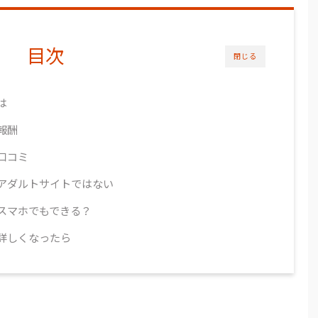
目次
閉じる
は
報酬
口コミ
アダルトサイトではない
スマホでもできる？
詳しくなったら