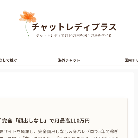
なしで稼ぐ
海外チャット
国内チ
/ 完全「顔出しなし」で月最高110万円
要サイトを網羅し、完全顔出しなし＆身バレゼロで5年間稼ぎ